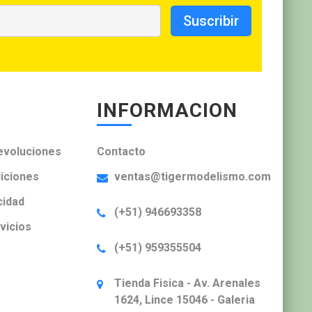
Suscribir
INFORMACION
evoluciones
Contacto
iciones
ventas@tigermodelismo.com
cidad
(+51) 946693358
vicios
(+51) 959355504
Tienda Fisica - Av. Arenales
1624, Lince 15046 - Galeria