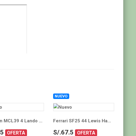
NUEVO
er Detalles
Ver Detalles
McLaren MCL39 4 Lando Norris Formula Uno F1 Australian GP 2025 1/64
Ferrari SF25 44 Lewis Hamilton Formula Uno F1 2025 1/64
.5
S/.67.5
OFERTA
OFERTA