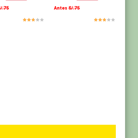
/.75
Antes
S/.75