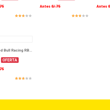
.75
Antes
S/.75
Antes
S
 Detalles
Oracle Red Bull Racing RB21 1 Max Verstappen Formula Uno F1 2025 1/64
OFERTA
.75