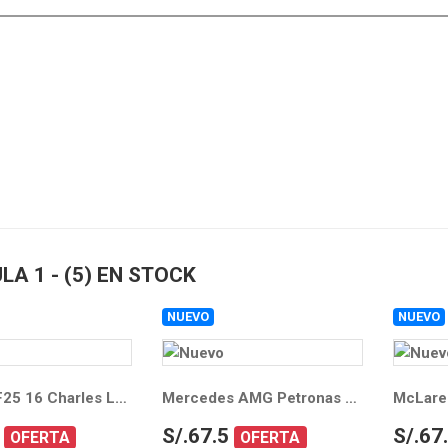
A 1 - (5) EN STOCK
NUEVO
NUEVO
 Detalles
Ver Detalles
V
Ferrari SF25 16 Charles Leclerc Formula Uno F1 2025 1/64
Mercedes AMG Petronas W16 63 George Russell Formula Uno F1 2025 1/64
S/.67.5
S/.67
OFERTA
OFERTA