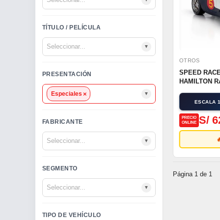
TÍTULO / PELÍCULA
▼
OTROS
SPEED RAC
PRESENTACIÓN
HAMILTON RA
×
Especiales
▼
ESCALA 1
S/ 6
PRECIO
FABRICANTE
ONLINE

▼
SEGMENTO
Página 1 de 1
▼
TIPO DE VEHÍCULO