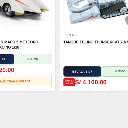
SUPER 7
ER MACH 5 METEORO
TANQUE FELINO THUNDERCATS 1/
CING 1/18
NUEVO
:18
20.00
NUEVO
ESCALA 1:07
S/ 4,100.00

¡ÚLTIMA UNIDAD!
PRECIO
ONLINE