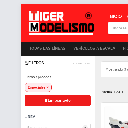
INICIO
TODAS LAS LÍNEAS
VEHÍCULOS A ESCALA
FI
AUT
FILTROS
RESU
3 encontrados
Mostrando 3
Filtros aplicados:
×
Especiales
Página 1 de 1
Limpiar todo
LÍNEA
▼